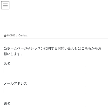
コ
ナ
KAWATA Dance Club
ン
ビ
テ
ゲ
ン
ー
Contact
ツ
シ
に
ョ
移
ン
HOME
Contact
動
に
移
動
当ホームページやレッスンに関するお問い合わせはこちらからお
願いします。
氏名
メールアドレス
題名